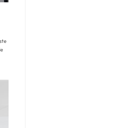
ste
de