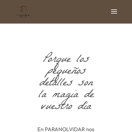
Porque los
pequeños
detalles son
la magia de
vuestro día
En PARANOLVIDAR nos